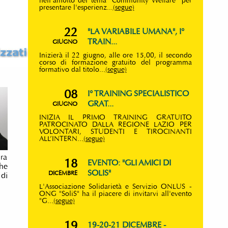
nell'ambito del tema "Community Welfare" per
presentare l'esperienz...
(segue)
22
"LA VARIABILE UMANA", I°
TRAIN...
GIUGNO
Inizierà il 22 giugno, alle ore 15,00, il secondo
corso di formazione gratuito del programma
formativo dal titolo...
(segue)
08
I° TRAINING SPECIALISTICO
GRAT...
GIUGNO
INIZIA IL PRIMO TRAINING GRATUITO
PATROCINATO DALLA REGIONE LAZIO PER
VOLONTARI, STUDENTI E TIROCINANTI
ALL’INTERN...
(segue)
ra
18
EVENTO: "GLI AMICI DI
che
SOLIS"
DICEMBRE
 di
L'Associazione Solidarietà e Servizio ONLUS -
ONG "SoliS" ha il piacere di invitarvi all'evento
"G...
(segue)
19
19-20-21 DICEMBRE -