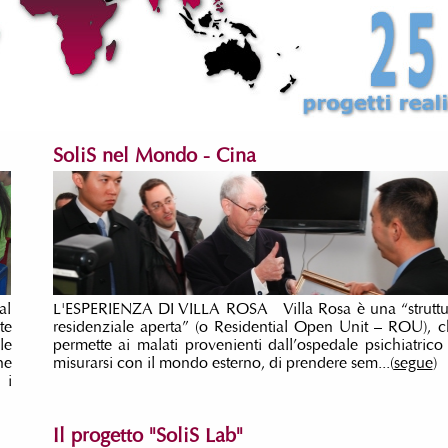
SoliS nel Mondo - Cina
al
L'ESPERIENZA DI VILLA ROSA Villa Rosa è una “struttu
te
residenziale aperta” (o Residential Open Unit – ROU), 
le
permette ai malati provenienti dall’ospedale psichiatrico
ne
misurarsi con il mondo esterno, di prendere sem...(
segue
)
 i
Il progetto "SoliS Lab"