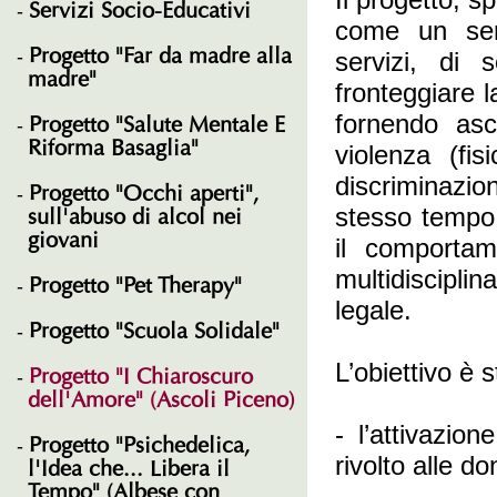
Servizi Socio-Educativi
come un ser
Progetto "Far da madre alla
servizi, di 
madre"
fronteggiare l
fornendo asc
Progetto "Salute Mentale E
Riforma Basaglia"
violenza (fis
discriminazi
Progetto "Occhi aperti",
stesso tempo 
sull'abuso di alcol nei
giovani
il comportam
multidisciplin
Progetto "Pet Therapy"
legale.
Progetto "Scuola Solidale"
L’obiettivo è 
Progetto "I Chiaroscuro
dell'Amore" (Ascoli Piceno)
- l’attivazio
Progetto "Psichedelica,
rivolto alle d
l'Idea che... Libera il
Tempo" (Albese con